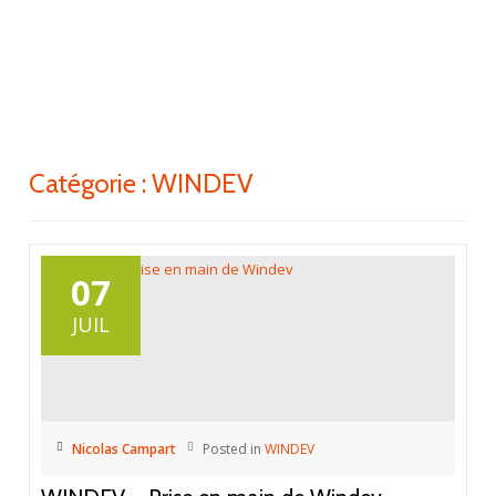
ACTI
Aller
au
LA
contenu
NAV
Catégorie : WINDEV
07
JUIL
Nicolas Campart
Posted in
WINDEV