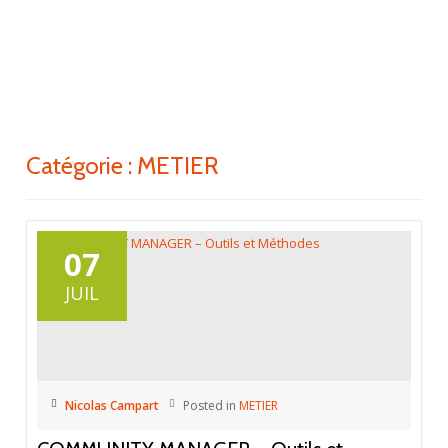
ACTI
Aller
au
LA
contenu
NAV
Catégorie : METIER
07
JUIL
Nicolas Campart
Posted in
METIER