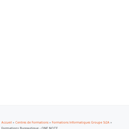
ACTIVER/DÉSACTIVER
Aller
au
LA
contenu
ACCUEIL
NAVIGATION
CONSULTING
SERVICES NUMÉRIQUES
LE GROUPE
CONTACT
Accueil
»
Centres de Formations
»
Formations Informatiques Groupe Si2A
»
Formations Bureautique - ONE NOTE