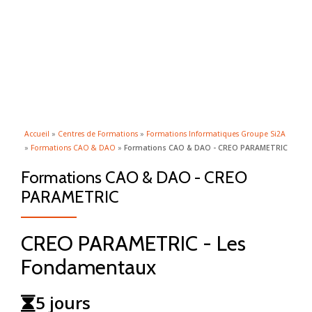
ACTI
Aller
au
LA
contenu
NAVI
Accueil
»
Centres de Formations
»
Formations Informatiques Groupe Si2A
»
Formations CAO & DAO
»
Formations CAO & DAO - CREO PARAMETRIC
Formations CAO & DAO - CREO
PARAMETRIC
CREO PARAMETRIC - Les
Fondamentaux
5 jours