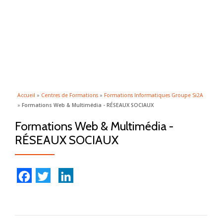
ACTI
Aller
au
LA
contenu
NAVI
Accueil
»
Centres de Formations
»
Formations Informatiques Groupe Si2A
»
Formations Web & Multimédia - RÉSEAUX SOCIAUX
Formations Web & Multimédia -
RÉSEAUX SOCIAUX
Facebook
Twitter
LinkedIn