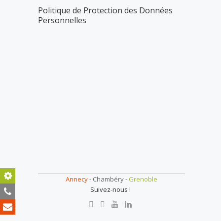
Politique de Protection des Données
Personnelles
Support Technique
Annecy
-
Chambéry
-
Grenoble
Suivez-nous !
04 50 69 24 77
Contact Mail
M