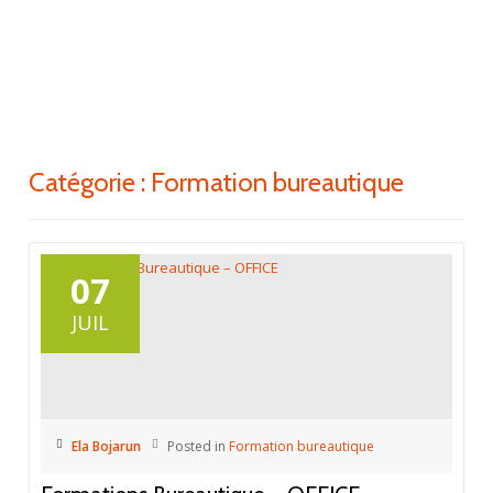
ACTI
Aller
au
LA
contenu
NAV
Catégorie : Formation bureautique
07
JUIL
Ela Bojarun
Posted in
Formation bureautique