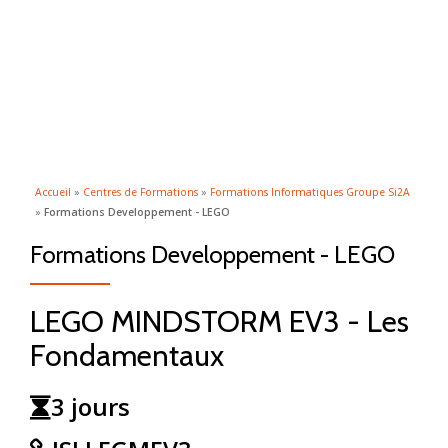
ACTI
Aller
au
LA
contenu
NAVI
Accueil
»
Centres de Formations
»
Formations Informatiques Groupe Si2A
»
Formations Developpement - LEGO
Formations Developpement - LEGO
LEGO MINDSTORM EV3 - Les
Fondamentaux
3 jours