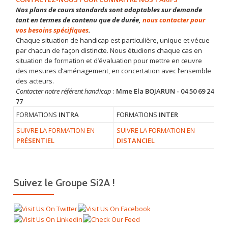
o
Nos plans de cours standards sont adaptables sur demande
n
tant en termes de contenu que de durée,
nous contacter pour
vos besoins spécifiques
.
d
Chaque situation de handicap est particulière, unique et vécue
e
par chacun de façon distincte. Nous étudions chaque cas en
s
situation de formation et d’évaluation pour mettre en œuvre
a
des mesures d’aménagement, en concertation avec l’ensemble
r
des acteurs.
Contacter notre référent handicap
:
Mme Ela BOJARUN - 04 50 69 24
t
77
i
FORMATIONS
INTRA
FORMATIONS
INTER
c
l
SUIVRE LA FORMATION EN
SUIVRE LA FORMATION EN
PRÉSENTIEL
DISTANCIEL
e
s
Suivez le Groupe Si2A !