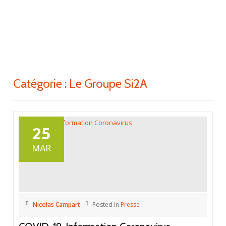
ACTI
Aller
au
LA
contenu
NAV
Catégorie : Le Groupe Si2A
25
MAR
Nicolas Campart
Posted in
Presse