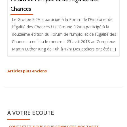
Chances
Le Groupe Si2A a participé à la Forum de l’Emploi et de
l’Égalité des Chances ! Le Groupe Si2A a participé à la
douzième édition du Forum de l’Emploi et de l’Égalité des
Chances a eu lieu le mercredi 25 avril 2018 au Complexe
Martin Luther King de 10h à 17h! Des ateliers ont été […]
Articles plus anciens
N
a
v
i
g
a
A VOTRE ECOUTE
t
i
CONTACTEZ-NOUS POUR CONNAITRE NOS TARIFS