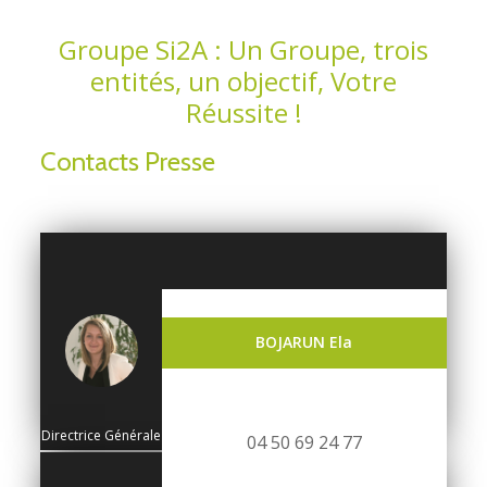
Groupe Si2A : Un Groupe, trois
entités, un objectif, Votre
Réussite !
Contacts Presse
BOJARUN Ela
Directrice Générale
04 50 69 24 77