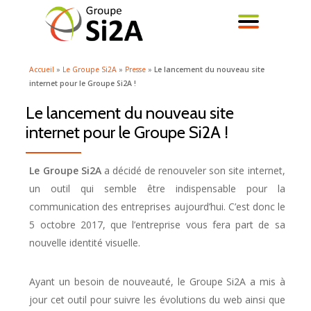
ACTI
Aller
au
LA
contenu
Accueil
»
Le Groupe Si2A
»
Presse
»
Le lancement du nouveau site
internet pour le Groupe Si2A !
NAVI
Le lancement du nouveau site
internet pour le Groupe Si2A !
Le Groupe Si2A
a décidé de renouveler son site internet,
un outil qui semble être indispensable pour la
communication des entreprises aujourd’hui. C’est donc le
5 octobre 2017, que l’entreprise vous fera part de sa
nouvelle identité visuelle.
Ayant un besoin de nouveauté, le Groupe Si2A a mis à
jour cet outil pour suivre les évolutions du web ainsi que