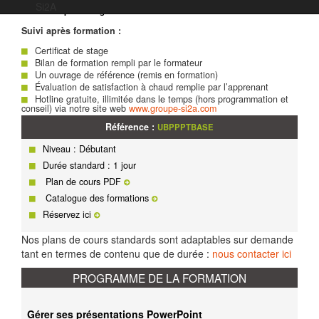
Évaluation des acquis :
Mise en pratique à l’aide d’exercices en
Si2A
autonomie puis corrigés individuellement et collectivement
Suivi après formation :
Certificat de stage
Bilan de formation rempli par le formateur
Un ouvrage de référence (remis en formation)
Évaluation de satisfaction à chaud remplie par l’apprenant
Hotline gratuite, illimitée dans le temps (hors programmation et
conseil) via notre site web
www.groupe-si2a.com
Référence :
UBPPPTBASE
Niveau : Débutant
Durée standard : 1 jour
Plan de cours PDF
Catalogue des formations
Réservez ici
Nos plans de cours standards sont adaptables sur demande
tant en termes de contenu que de durée :
nous contacter ici
PROGRAMME DE LA FORMATION
Gérer ses présentations PowerPoint