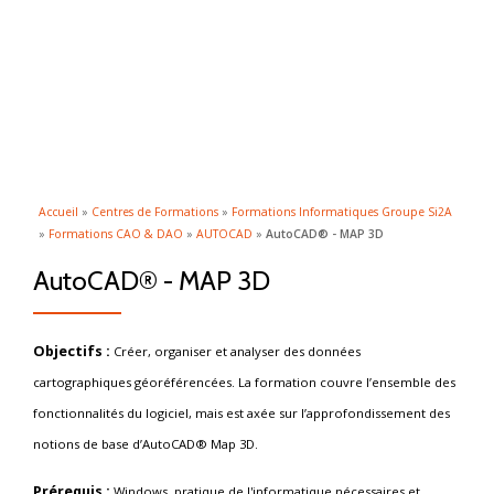
ACTI
Aller
au
LA
contenu
NAVI
Accueil
»
Centres de Formations
»
Formations Informatiques Groupe Si2A
»
Formations CAO & DAO
»
AUTOCAD
»
AutoCAD® - MAP 3D
AutoCAD® - MAP 3D
Objectifs :
Créer, organiser et analyser des données
cartographiques géoréférencées. La formation couvre l’ensemble des
fonctionnalités du logiciel, mais est axée sur l’approfondissement des
notions de base d’AutoCAD® Map 3D.
Prérequis :
Windows, pratique de l'informatique nécessaires et