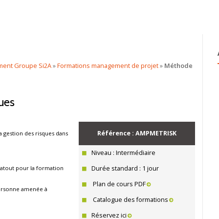
ACCUEIL
CONSULTING
SERVICES NUMÉRIQ
ment Groupe Si2A
»
Formations management de projet
»
Méthode
ques
Référence : AMPMETRISK
la gestion des risques dans
Niveau : Intermédiaire
Durée standard : 1 jour
n atout pour la formation
Plan de cours PDF
personne amenée à
Catalogue des formations
Réservez ici