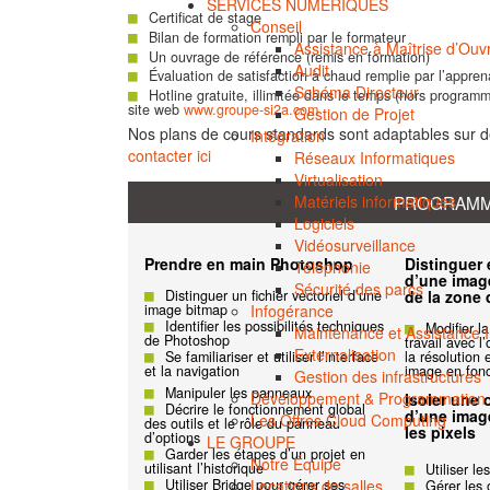
SERVICES NUMÉRIQUES
Certificat de stage
Conseil
Bilan de formation rempli par le formateur
Assistance à Maîtrise d’Ouv
Un ouvrage de référence (remis en formation)
Audit
Évaluation de satisfaction à chaud remplie par l’appren
Schéma Directeur
Hotline gratuite, illimitée dans le temps (hors programm
site web
www.groupe-si2a.com
Gestion de Projet
Nos plans de cours standards sont adaptables sur 
Intégration
contacter ici
Réseaux Informatiques
Virtualisation
Matériels informatiques
PROGRAMME
Logiciels
Vidéosurveillance
Prendre en main Photoshop
Distinguer e
Téléphonie
d’une imag
Sécurité des parcs
Distinguer un fichier vectoriel d’une
de la zone 
Infogérance
image bitmap
Identifier les possibilités techniques
Modifier la
Maintenance et Assistance 
de Photoshop
travail avec l
Externalisation
Se familiariser et utiliser l’interface
la résolution 
et la navigation
image en fonc
Gestion des infrastructures
Manipuler les panneaux
Développement & Programmation
Isoler une 
Décrire le fonctionnement global
d’une imag
Les Offres Cloud Computing
des outils et le rôle du panneau
les pixels
d’options
LE GROUPE
Garder les étapes d’un projet en
Notre Équipe
utilisant l’historique
Utiliser le
Locations de salles
Utiliser Bridge pour gérer ses
Gérer les 