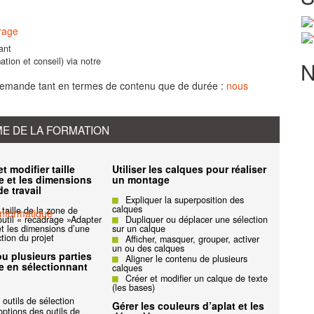
rage
ant
ation et conseil) via notre
N
demande tant en termes de contenu que de durée :
nous
 DE LA FORMATION
t modifier taille
Utiliser les calques pour réaliser
e et les dimensions
un montage
de travail
Expliquer la superposition des
calques
 taille de la zone de
Informatique
’outil « recadrage »Adapter
Dupliquer ou déplacer une sélection
et les dimensions d’une
sur un calque
tion du projet
Afficher, masquer, grouper, activer
un ou des calques
ou plusieurs parties
Aligner le contenu de plusieurs
e en sélectionnant
calques
Créer et modifier un calque de texte
(les bases)
s outils de sélection
Gérer les couleurs d’aplat et les
options des outils de