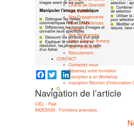
images avant de les ouvrir
sélection : aj
Charte de Diversité
Combiner l
Manipuler l’image numérique
Nos Valeurs
de sélection
Utiliser l
Nos Engagements
Distinguer les modes
pour sélectio
Nos Compétences
colorimétriques RVB et CMJN
Modifier u
Différencier les formats d’images et
réduire, faire
Presse
connaître leurs spécificités
Nos Références
Découvrir les attributs d’un pixel
Notre Siège à Annecy
Expliquer la relation entre la
résolution, les dimensions et la taille
Nos Partenaires
d’un fichier
Recrutement
CONTACT
Contactez nous
Réservez votre formation
Facebook
Twitter
LinkedIn
Inscription à un Workshop
Inscription Réunion d'Information C
Navigation de l’article
CIEL - Paie
INDESIGN - Fonctions avancées
N