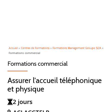
ACTI
Aller
au
LA
contenu
NAVI
Accueil
»
Centres de Formations
»
Formations Management Groupe Si2A
»
Formations commercial
Formations commercial
Assurer l'accueil téléphonique
et physique
2 jours